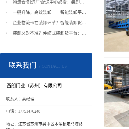
物流仓/制造厂/配送中心必看：装卸货平台如何成为您的效率加速器？
一键升降，高效装卸——智能装卸平台让物流快人一步
企业物流卡在装卸环节？智能装卸货平台：自动调节，省时省力省成本
装卸总对不准？伸缩式装卸货平台：一键伸缩，无缝对接所有车型
联系我们
CONTACT US
西朗门业（苏州）有限公司
联系人：高经理
电话：17751470248
地址：江苏省苏州市吴中区木渎镇走马塘路