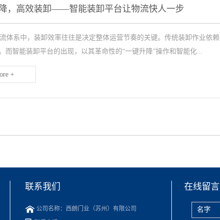
降，高效装卸——智能装卸平台让物流快人一步
流体系中，装卸效率往往是决定整体运营节奏的关键。传统装卸作业依赖
”。而智能装卸平台的出现，以其革命性的“一键升降”操作和智能化...
ore +
联系我们
在线留言
公司名称：西朗门业（苏州）有限公司