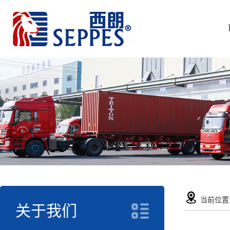
当前位置
关于我们