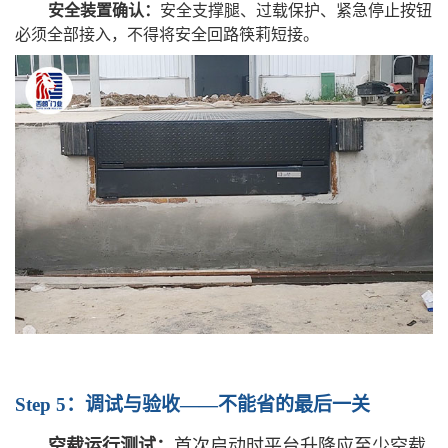
安全装置确认：
安全支撑腿、过载保护、紧急停止按钮
必须全部接入，不得将安全回路筷莉短接。
Step 5：调试与验收——不能省的最后一关
空载运行测试：
首次启动时平台升降应至少空载