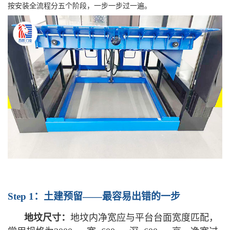
按安装全流程分五个阶段，一步一步过一遍。
Step 1：土建预留——最容易出错的一步
地坟尺寸：
地坟内净宽应与平台台面宽度匹配，