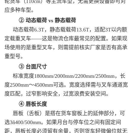
轮货车（110cm）等主流车型，无需更换设备即可对
应多种车型。
② 动态载荷 vs 静态载荷
动态载荷6.3T，静态载载荷13.6T，适配3T以内额
定载重叉车——这是物流仓库最常见的配置。如果现
场使用的是重型叉车，则需提前核实厂家是否有高承
重型号。
③ 台面尺寸
标准宽度1800mm/2000mm/2200mm/2500mm，长
度2500mm～4500mm可选。宽度选择需与叉车通道宽
度匹配，过窄影响安全，过宽浪费安装空间。
④ 唇板长度
唇板（舌板）是搭在货车窗板上的延伸部分，可
选3ñ400/500mm。如果月台与停车位之间有固定间
距，唇板长度必须留有余量，否则货车轻微偏位就无