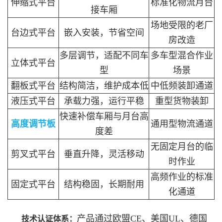
伸缩式平台
标准化物流月台
接车厢
场地受限的老厂
台边式平台
嵌入安装，节省空间
房改造
多层调节，适配不同车
多车型混合作业
立体式平台
型
场景
翻板式平台
结构简洁，维护成本低
中低频装卸通道
液压式平台
承载力强，运行平稳
重型货物装卸
快速补偿车厢与月台高
高度调节板
通用型物流通道
度差
无固定月台的临
剪叉式平台
垂直升降，灵活移动
时作业
高频作业的标准
固定式平台
结构稳固，长期耐用
化通道
产品通过欧盟CE、美国UL、德国
技术认证体系：