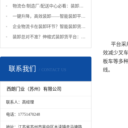
物流仓/制造厂/配送中心必看：装卸货平台如何成为您的效率加速器？
一键升降，高效装卸——智能装卸平台让物流快人一步
企业物流卡在装卸环节？智能装卸货平台：自动调节，省时省力省成本
装卸总对不准？伸缩式装卸货平台：一键伸缩，无缝对接所有车型
平台采
效减少叉车
板车等多
联系我们
线。
CONTACT US
西朗门业（苏州）有限公司
联系人：高经理
电话：17751470248
地址：江苏省苏州市吴中区木渎镇走马塘路