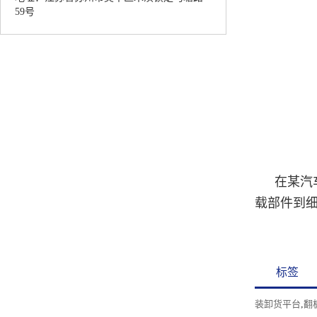
59号
在某汽
载部件到
标签
装卸货平台
,
翻